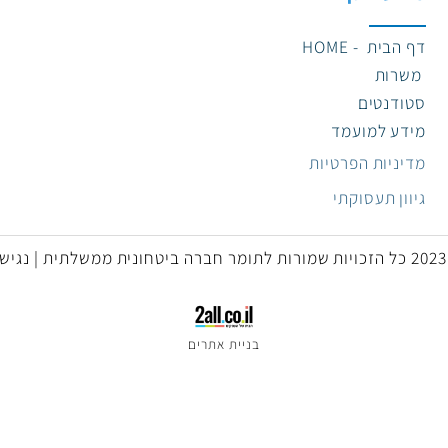
דע נוסף
צ
הבית - HOME
רות
ודנטים
דע למועמד
יניות הפרטיות
וון תעסוקתי
בניית אתרים